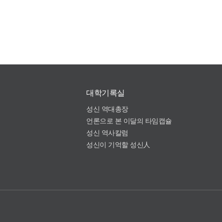
대학기록실
성신 역대총장
언론으로 본 이달의 타임캡슐
성신 역사칼럼
성신이 기억할 성신人