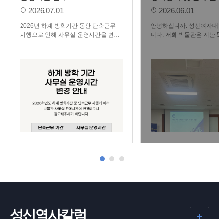
참가
2026.07.01
2026.06.01
2026년 하계 방학기간 동안 단축근무
안녕하십니까. 성신여자
시행으로 인해 사무실 운영시간을 변경
니다. 저희 박물관은 지난 5
합니다. 기간 : 2026. 7. 6. ~ 2026. 8. 14.
~ 5월 29일(금)까지 진행된
사무실 운영시간 : 월-금10:00 ~ 17:00
국대학기록관협의회 정기총
※ 해당 기간동안 성신역사관 운영시간
콜로키움에 회원교로 참여
은 10:00 ~ 16:00로 변경되오니 관람에
1일차는 2026년 정기총회
착오 없길 바랍니다.
한양대학교 염지수 선생님
록관리기준표 및 기록관리
사례를 발표하여 주시고, 
자대학교 김지선 선생님께
류기준표 자체 수립 사례
습니다. 2일차에는 이화
관에 방문하여 이화 창립 1
특별전 《진, 선, 미, 이화 1
서 미래로》를 관람하였습니다. 
의회 활동을 계기로 다른 
학술적, 업무적 교류를 할
다. 저희 성신여자대학교
에도 타 기관과 협력하여 
록 노력하겠습니다
성신역사칼럼