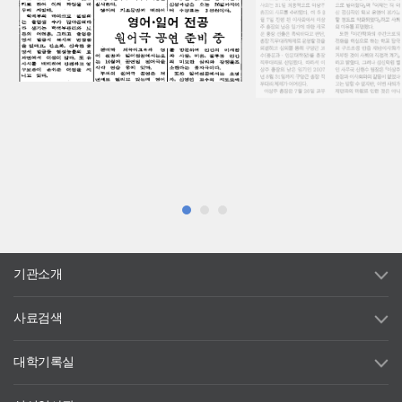
보존이 손쉬운 이점을 지니고 있다.
[학보사]
이상주 총장 사퇴,
구양근 총장 직무대리
2006.08.28
우리대학 제7대 총장으로 
주 총장이 지난 7월 전격 사
총장은 지난 7월 27일 총장
1
/
의 뜻을 밝히며 사표를 제출
인 이사회는 31일 최종적으
기관소개
리했다. 이후 8월 7일 진행
이상주 총장의 남은 임기에 
사료검색
총장 선출은 촉박하다고 판단
대리체제로 운영할 것을 의
교수를 총장직무대리로 선임
대학기록실
라 이상주 총장의 남은 임기인
월 31일까지 구양근 총장
이어진다. 이상주 총장은 7월