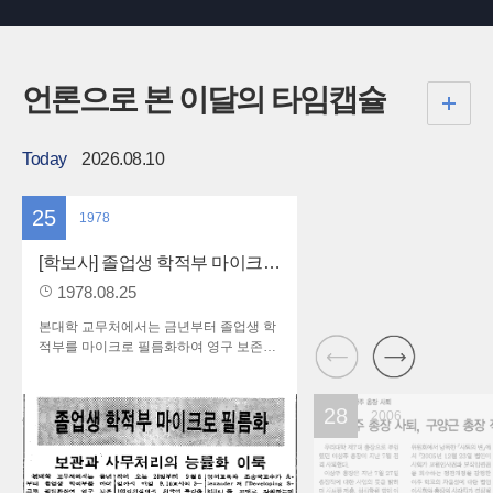
언론으로 본
이달의 타임캡슐
Today
2026.08.10
25
1978
[학보사]
졸업생 학적부 마이크로
필름화_보관과 사무처리의
1978.08.25
능률화 이룩
본대학 교무처에서는 금년부터 졸업생 학
적부를 마이크로 필름화하여 영구 보존하
기로 하여 이의 작업을 마무리 지었다. 학
적부의 마이크로 필름화는 졸업생의 수가
많아짐에 따라 생기는 학적부 관리와 보관
28
2006
의 어려움, 그리고 졸업증명서 발급 시 복
사의 번잡함을 없애고, 신속한 증명서 발
급 등 행정능률의 효과면에서 이점이 많
다. 또 유사시를 대비하여 간편하고 영구